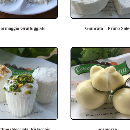
ormaggio Grattuggiato
Giuncata – Primo Sale
ttine (Nocciola, Pistacchio,
Scamorza