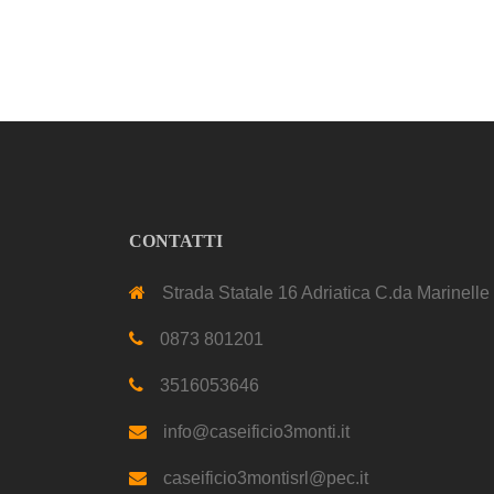
CONTATTI
Strada Statale 16 Adriatica C.da Marinelle
0873 801201
3516053646
info@caseificio3monti.it
caseificio3montisrl@pec.it