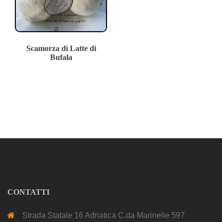
Scamorza di Latte di
Bufala
CONTATTI
Strada Statale 16 Adriatica C.da Marinelle 597