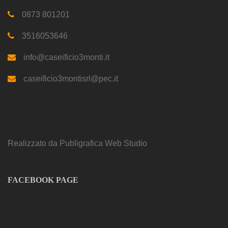
0873 801201
3516053646
info@caseificio3monti.it
caseificio3montisrl@pec.it
Realizzato da
Publigrafica Web Studio
FACEBOOK PAGE