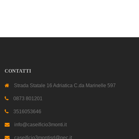
CONTATTI
Strada Statale 16 Adriatica C.da Marinelle 597
0873 801201
3516053646
info@caseificio3monti.it
caseificio3montisrl@pec.it